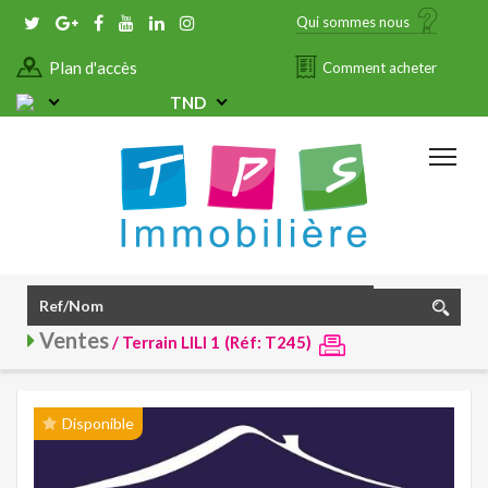
Qui sommes nous
Plan d'accès
Comment acheter
TND
Ventes
/ Terrain LILI 1
(Réf: T245)
Disponible