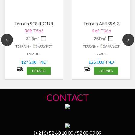
Terrain SOUROUR
Terrain ANISSA 3
Réf: T562
Réf: T366
318m²
250m²
TERRAIN -
BARRAKET
TERRAIN -
BARRAKET
ESSAHEL
ESSAHEL
127 200 TND
125 000 TND
DÉTAILS
DÉTAILS
CONTACT
(+216) 52 63 10 00 / 52 08 09 09