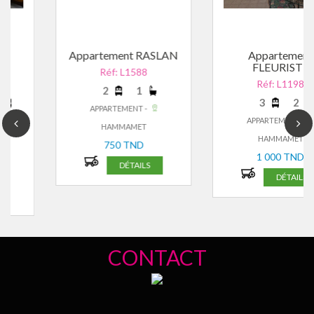
Appartement RASLAN
Appartement
FLEURISTE
Réf: L1588
Réf: L1198
2
1
3
2
APPARTEMENT -
APPARTEMENT -
HAMMAMET
HAMMAMET
750 TND
1 000 TND
DÉTAILS
DÉTAILS
CONTACT