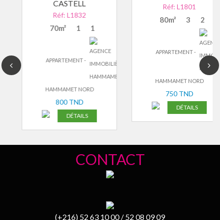
CASTELL
Réf: L1801
Réf: L1832
80m²
3
2
70m²
1
1
APPARTEMENT -
APPARTEMENT -
HAMMAMET NORD
HAMMAMET NORD
750 TND
800 TND
DÉTAILS
DÉTAILS
CONTACT
(+216) 52 63 10 00 / 52 08 09 09