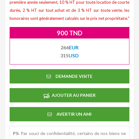
première année seulement, 10 % HT pour toute location de courte
durée, 2 % HT sur tout achat et de 3 % HT sur toute vente, les
honoraires sont généralement calculés sur le prix net propriétaire."
900 TND
266
EUR
315
USD
DEMANDE VISITE
AJOUTER AU PANIER
AVERTIR UN AMI
PS:
Par souci de confidentialité, certains de nos biens ne