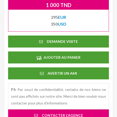
1 000 TND
295
EUR
350
USD
DEMANDE VISITE
AJOUTER AU PANIER
AVERTIR UN AMI
PS:
Par souci de confidentialité, certains de nos biens ne
sont pas affichés sur notre site. Merci de bien vouloir nous
contacter pour plus d’informations
CONTACTER L'AGENCE