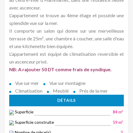
avec ascenceur.
L'appartement se trouve au 4ème étage et possède une
splendide vue sur la mer.
Il comporte un salon qui donne sur une merveilleuse
terrasse de 25m², une chambre à coucher, une salle d'eau
et une kitchenette bien équipée.
L'appartement est équipé de climatisation reversible et
un ascenceur privé.
NB: A rajouter 50 DT comme frais de syndique.
Vue sur mer
Vue sur montagne
Climatisation
Meublé
Prés de la mer
DÉTAILS
Superficie
84 m²
Superficie construite
59 m²
Nombre de pièce(s)
2