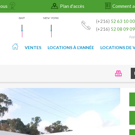
nous
Plan d'accès
Comment a
GMT
NEW YORK
(+216)
52 63 10 0
(+216)
52 08 09 0
App
VENTES
LOCATIONS À L'ANNÉE
LOCATIONS DE 