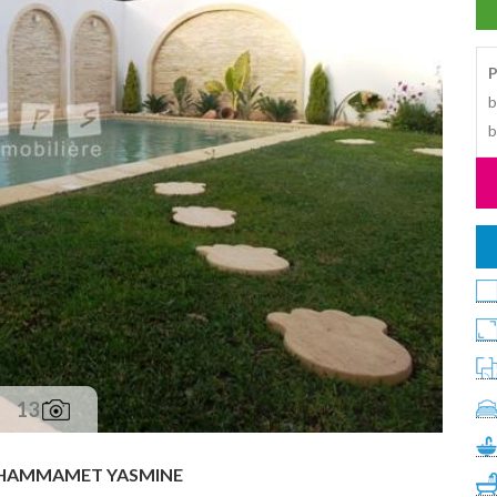
P
b
b
13
HAMMAMET YASMINE