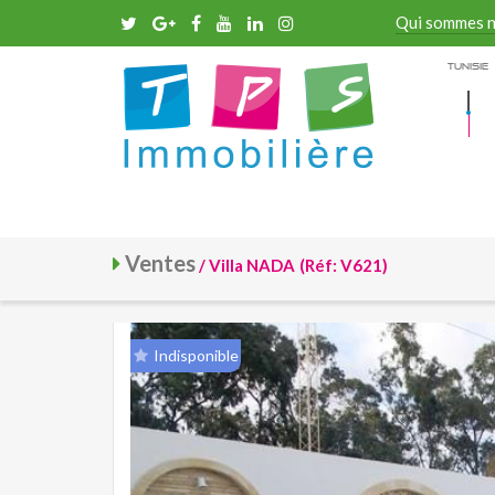
Qui sommes 
Tunisie
Ventes
/ Villa NADA
(Réf: V621)
Indisponible