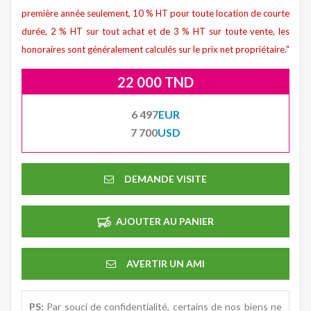
première année seulement, 10 % HT pour toute location de courte
durée, 2 % HT sur tout achat et de 3 % HT sur toute vente, les
honoraires sont généralement calculés sur le prix net propriétaire."
22 000 TND
6 497
EUR
7 700
USD
DEMANDE VISITE
AJOUTER AU PANIER
AVERTIR UN AMI
PS:
Par souci de confidentialité, certains de nos biens ne