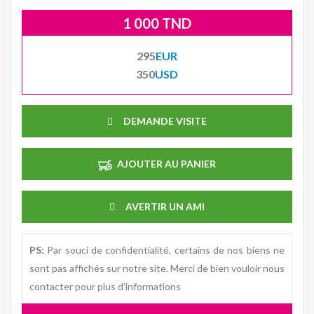
1 000 TND
295
EUR
350
USD
DEMANDE VISITE
AJOUTER AU PANIER
AVERTIR UN AMI
PS:
Par souci de confidentialité, certains de nos biens ne
sont pas affichés sur notre site. Merci de bien vouloir nous
contacter pour plus d’informations