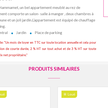
e Hammamet, un bel appartement meublé au rez de
ement comporte un salon- salle à manger , deux chambres à
ne et un joli jardin.L’appartement est équipé de chauffage
ing.
ntral
Jardin
Place de parking
t de: "Un mois de loyer en TTC sur toute location annuelle et cela pour
ion de courte durée, 2 % HT sur tout achat et de 3 % HT sur toute
ix net propriétaire."
PRODUITS SIMILAIRES
oué
Loué