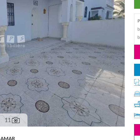
P
b
b
11
RAMAR