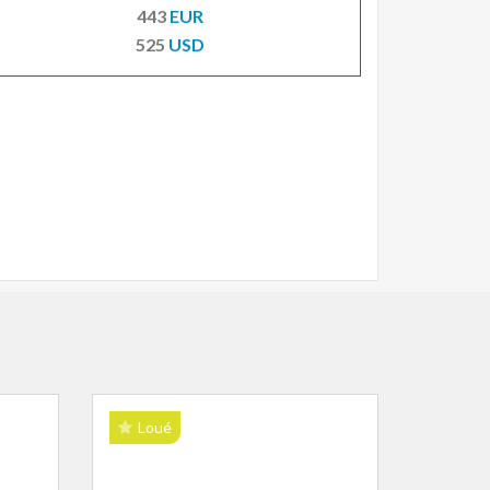
443
EUR
525
USD
Loué
Lou