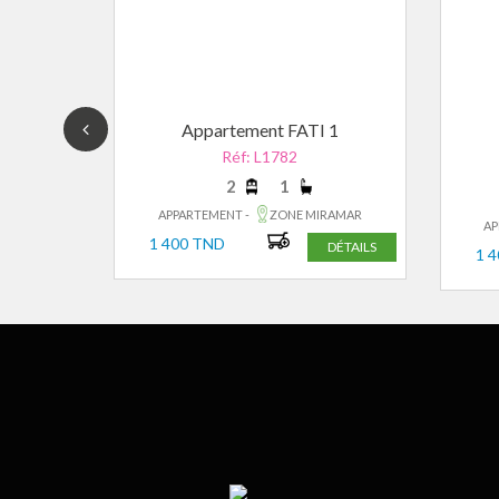
 2
Appartement FATI 1
Réf: L1782
2
1
RAMAR
APPARTEMENT -
ZONE MIRAMAR
AP
1 400 TND
DÉTAILS
DÉTAILS
1 