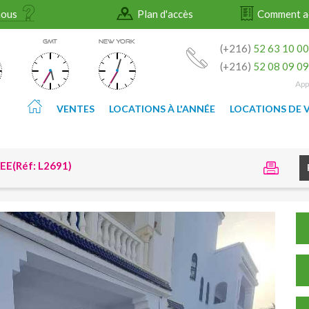
nous
Plan d'accès
Comment a
GMT
NEW YORK
(+216)
52 63 10 0
(+216)
52 08 09 0
App
VENTES
LOCATIONS À L'ANNÉE
LOCATIONS DE 
EE(Réf: L2691)