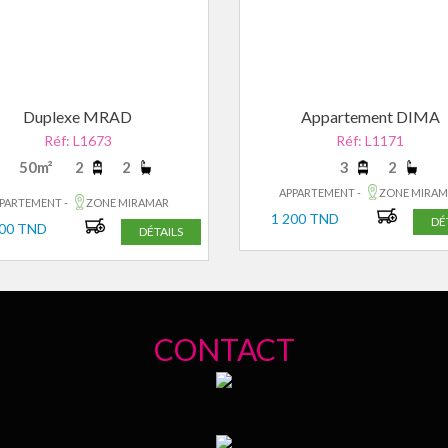
Duplexe MRAD
Appartement DIMA
Réf: L1673
Réf: L1171
50m²
2
2
3
2
APPARTEMENT -
ZONE MIRA
PARTEMENT -
ZONE MIRAMAR
1 200 TND
DÉ
400 TND
DÉTAILS
CONTACT