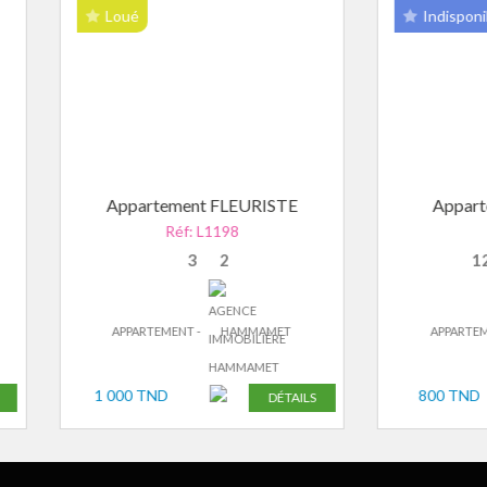
oué
Indisponible
ppartement FLEURISTE
Appartement SANDR
Réf: L1198
Réf: L986
3
2
120m²
3
2
APPARTEMENT -
HAMMAMET
APPARTEMENT -
HAMMAME
000 TND
800 TND
DÉTAILS
DÉ