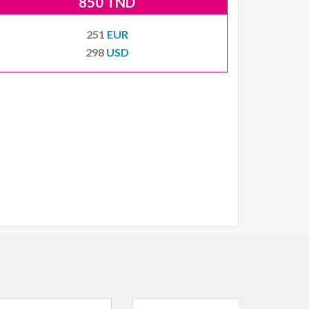
850 TND
251
EUR
298
USD