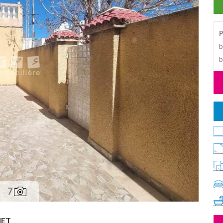
P
b
b
7
ET