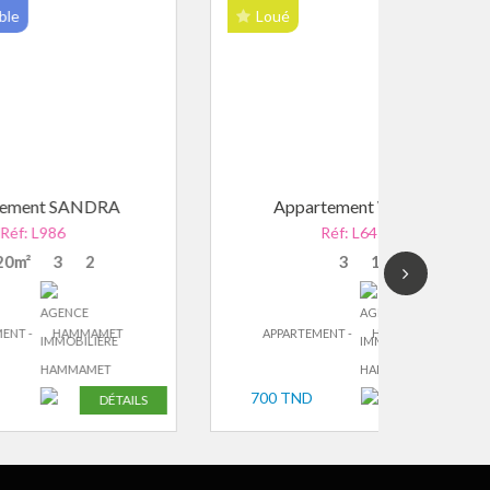
Loué
Lou
A
Appartement WAJIH
A
Réf: L645
3
1
T
APPARTEMENT -
HAMMAMET
APP
700 TND
850 
TAILS
DÉTAILS