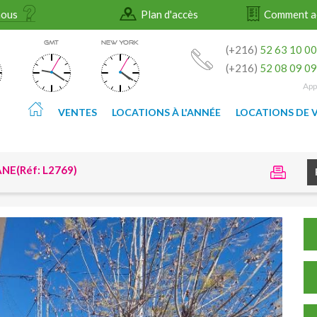
nous
Plan d'accès
Comment a
GMT
NEW YORK
(+216)
52 63 10 0
(+216)
52 08 09 0
App
VENTES
LOCATIONS À L'ANNÉE
LOCATIONS DE 
E(Réf: L2769)