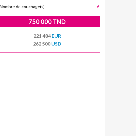
Nombre de couchage(s)
6
750 000 TND
221 484
EUR
262 500
USD