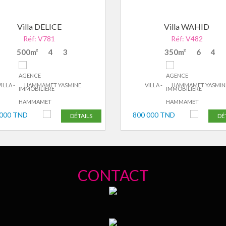
Villa DELICE
Villa WAHID
Réf: V781
Réf: V482
500m²
4
3
350m²
6
4
ILLA -
HAMMAMET YASMINE
VILLA -
HAMMAMET YASMIN
 000 TND
800 000 TND
DÉTAILS
DÉ
CONTACT