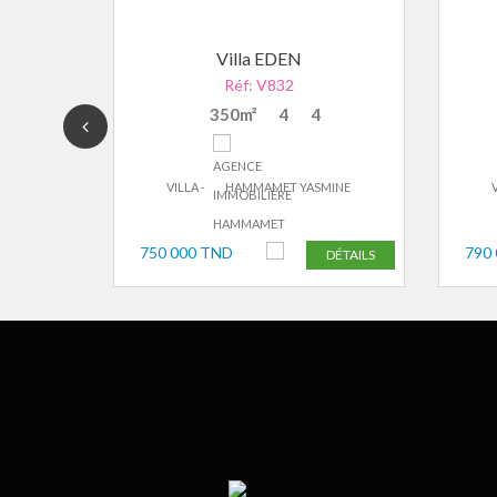
Villa EDEN
Réf: V832
350m²
4
4
MINE
VILLA -
HAMMAMET YASMINE
V
750 000 TND
790
DÉTAILS
DÉTAILS