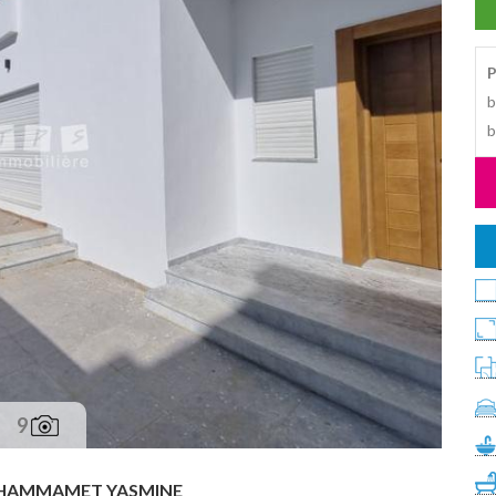
P
b
b
9
HAMMAMET YASMINE