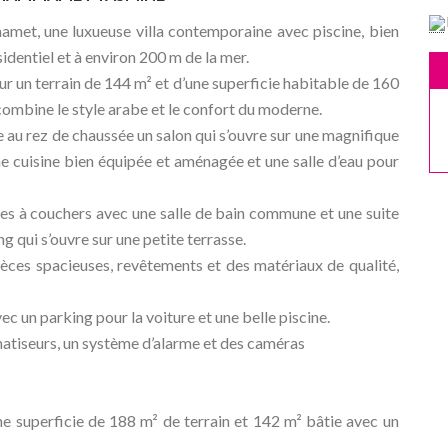
et, une luxueuse villa contemporaine avec piscine, bien
dentiel et à environ 200 m de la mer.
 sur un terrain de 144 m² et d’une superficie habitable de 160
 combine le style arabe et le confort du moderne.
te au rez de chaussée un salon qui s’ouvre sur une magnifique
une cuisine bien équipée et aménagée et une salle d’eau pour
es à couchers avec une salle de bain commune et une suite
g qui s’ouvre sur une petite terrasse.
pièces spacieuses, revêtements et des matériaux de qualité,
ec un parking pour la voiture et une belle piscine.
imatiseurs, un système d’alarme et des caméras
une superficie de 188 m² de terrain et 142 m² bâtie avec un