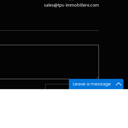
sales@tps-immobiliere.com
Leave a message
L . M . M . J . V
S
9:00 - 13:00 | 15:00 - 18:00
9:00 - 13:00