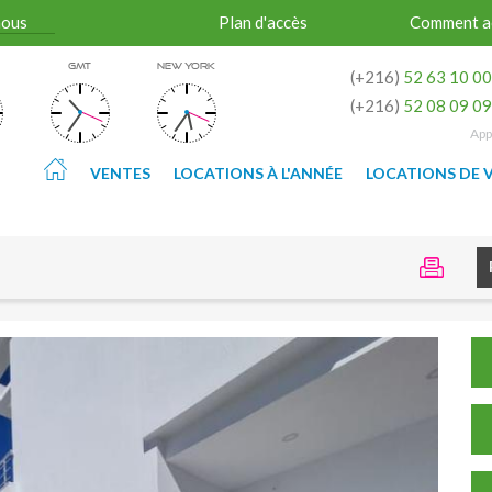
nous
Plan d'accès
Comment a
GMT
NEW YORK
(+216)
52 63 10 0
(+216)
52 08 09 0
App
VENTES
LOCATIONS À L'ANNÉE
LOCATIONS DE 