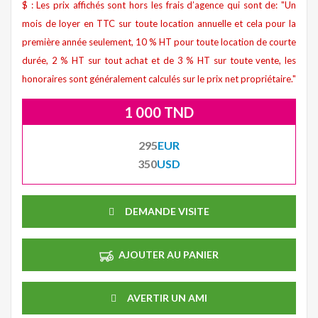
$ : Les prix affichés sont hors les frais d’agence qui sont de: "Un
mois de loyer en TTC sur toute location annuelle et cela pour la
première année seulement, 10 % HT pour toute location de courte
durée, 2 % HT sur tout achat et de 3 % HT sur toute vente, les
honoraires sont généralement calculés sur le prix net propriétaire."
1 000 TND
295
EUR
350
USD
DEMANDE VISITE
AJOUTER AU PANIER
AVERTIR UN AMI