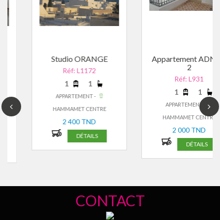
Studio ORANGE
Appartement ADNEN
2
Réf: L1172
Réf: L931
1
1
1
1
APPARTEMENT -
APPARTEMENT -
HAMMAMET CENTRE
HAMMAMET CENTRE
2 400 TND
2 000 TND
DÉTAILS
DÉTAILS
CONTACT