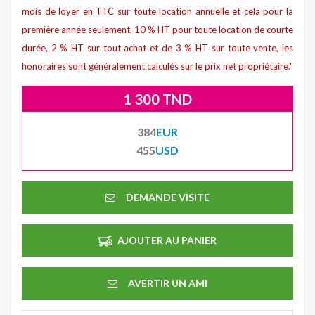
mois de loyer en TTC sur toute location annuelle et cela pour la
première année seulement, 10 % HT pour toute location de courte
durée, 2 % HT sur tout achat et de 3 % HT sur toute vente, les
honoraires sont généralement calculés sur le prix net propriétaire."
1 300 TND
384
EUR
455
USD
DEMANDE VISITE
AJOUTER AU PANIER
AVERTIR UN AMI