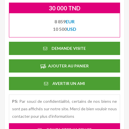
30 000 TND
8 859
EUR
10 500
USD
DEMANDE VISITE
AJOUTER AU PANIER
AVERTIR UN AMI
PS:
Par souci de confidentialité, certains de nos biens ne
sont pas affichés sur notre site. Merci de bien vouloir nous
contacter pour plus d’informations