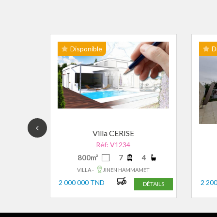
Disponible
D
A
Villa CERISE
Réf: V1234
4
800m²
7
4
MET
VILLA -
JINEN HAMMAMET
2 000 000 TND
2 20
DÉTAILS
DÉTAILS