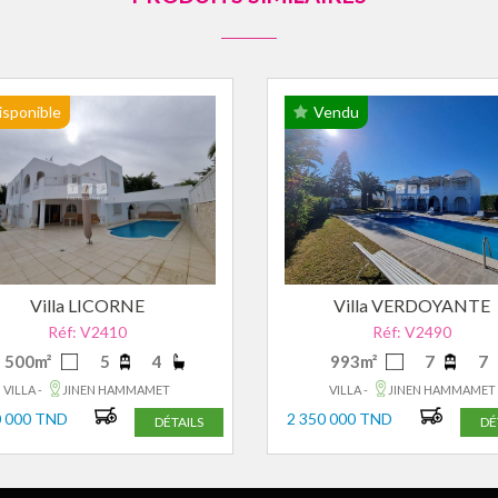
isponible
Vendu
Villa LICORNE
Villa VERDOYANTE
Réf: V2410
Réf: V2490
500m²
5
4
993m²
7
7
VILLA -
JINEN HAMMAMET
VILLA -
JINEN HAMMAMET
0 000 TND
2 350 000 TND
DÉTAILS
DÉ