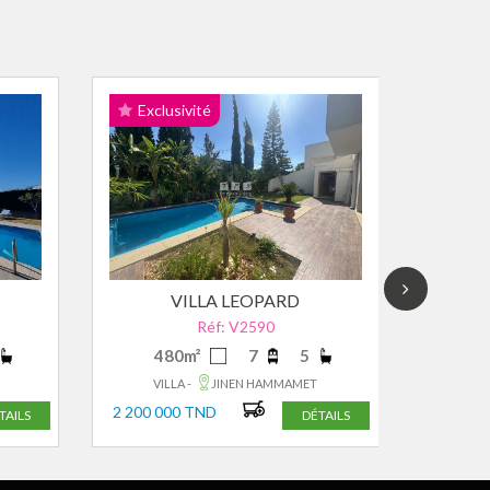
Exclusivité
Disp
VILLA LEOPARD
Réf: V2590
480m²
7
5
5
VILLA -
JINEN HAMMAMET
VI
2 200 000 TND
1 900 0
TAILS
DÉTAILS