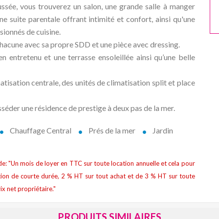
ussée, vous trouverez un salon, une grande salle à manger
ne suite parentale offrant intimité et confort, ainsi qu'une
sionnés de cuisine.
 chacune avec sa propre SDD et une pièce avec dressing.
ien entretenu et une terrasse ensoleillée ainsi qu’une belle
atisation centrale, des unités de climatisation split et place
éder une résidence de prestige à deux pas de la mer.
Chauffage Central
Prés de la mer
Jardin
t de: "Un mois de loyer en TTC sur toute location annuelle et cela pour
ion de courte durée, 2 % HT sur tout achat et de 3 % HT sur toute
ix net propriétaire."
PRODUITS SIMILAIRES