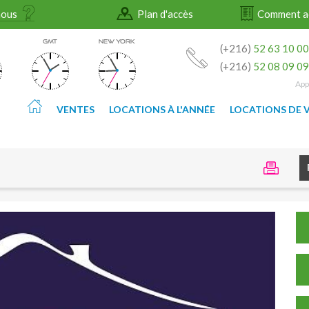
nous
Plan d'accès
Comment a
GMT
NEW YORK
(+216)
52 63 10 0
(+216)
52 08 09 0
App
VENTES
LOCATIONS À L'ANNÉE
LOCATIONS DE 