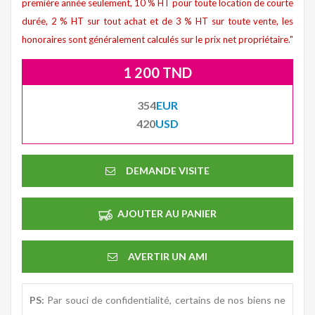
première année seulement, 10 % HT pour toute location de courte
durée, 2 % HT sur tout achat et de 3 % HT sur toute vente, les
honoraires sont généralement calculés sur le prix net propriétaire."
1 200 TND
354
EUR
420
USD
DEMANDE VISITE
AJOUTER AU PANIER
AVERTIR UN AMI
PS:
Par souci de confidentialité, certains de nos biens ne