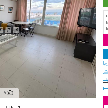
P
b
b
5
T CENTRE