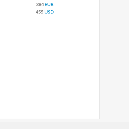
384
EUR
455
USD