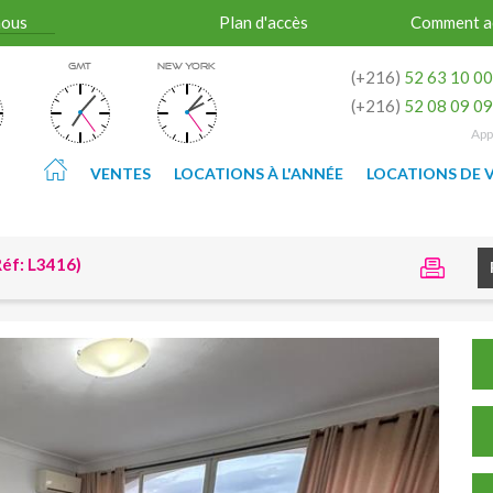
nous
Plan d'accès
Comment a
GMT
NEW YORK
(+216)
52 63 10 0
(+216)
52 08 09 0
App
VENTES
LOCATIONS À L'ANNÉE
LOCATIONS DE 
éf: L3416)