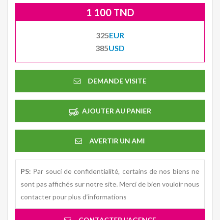
1 100 TND
325
EUR
385
USD
DEMANDE VISITE
AJOUTER AU PANIER
AVERTIR UN AMI
PS:
Par souci de confidentialité, certains de nos biens ne
sont pas affichés sur notre site. Merci de bien vouloir nous
contacter pour plus d’informations
CONTACTER L'AGENCE