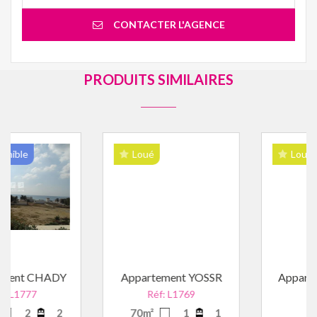
CONTACTER L'AGENCE
PRODUITS SIMILAIRES
Loué
Loué
ADY
Appartement YOSSR
Appartement HB
Réf: L1769
Réf: L1488
2
70m²
1
1
2
1