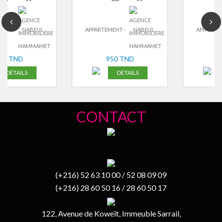
EUL
APPARTEMENT -
NABEUL
APPARTEMENT -
NAB
950 TND
800 TND
DÉTAILS
DÉTAILS
CONTACT
(+216) 52 63 10 00 / 52 08 09 09
(+216) 28 60 50 16 / 28 60 50 17
122, Avenue de Koweït, Immeuble Sarrail,