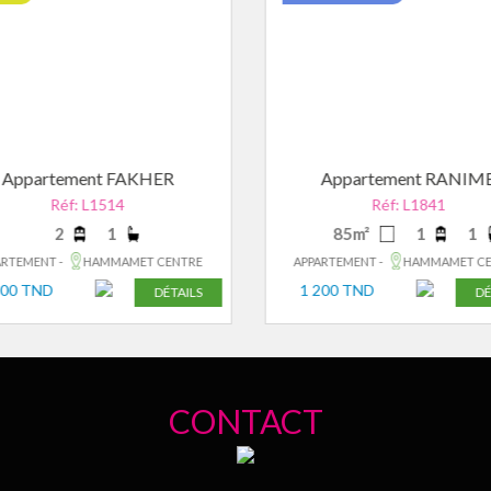
Appartement FAKHER
Appartement RANIM
Réf: L1514
Réf: L1841
2
1
85m²
1
1
RTEMENT -
HAMMAMET CENTRE
APPARTEMENT -
HAMMAMET CE
100 TND
1 200 TND
DÉTAILS
DÉ
CONTACT