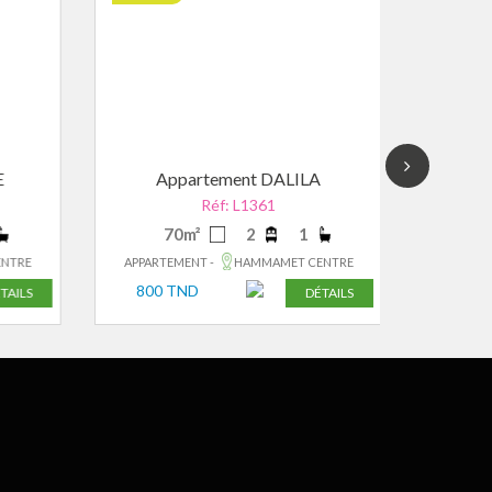
E
Appartement DALILA
Ap
Réf: L1361
70m²
2
1
1
NTRE
APPARTEMENT -
HAMMAMET CENTRE
APPART
800 TND
800 
TAILS
DÉTAILS