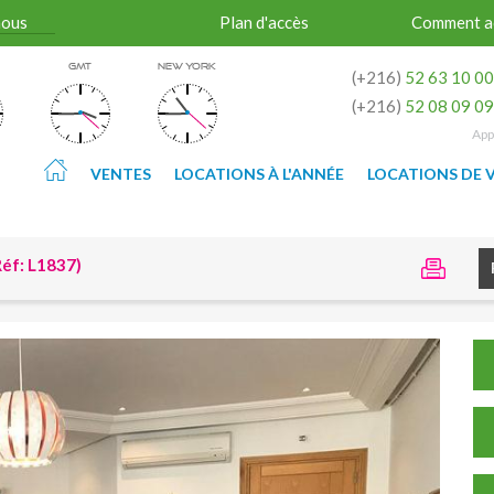
nous
Plan d'accès
Comment a
GMT
NEW YORK
(+216)
52 63 10 0
(+216)
52 08 09 0
App
VENTES
LOCATIONS À L'ANNÉE
LOCATIONS DE 
éf: L1837)