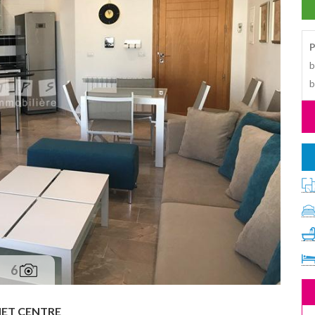
P
b
b
6
T CENTRE