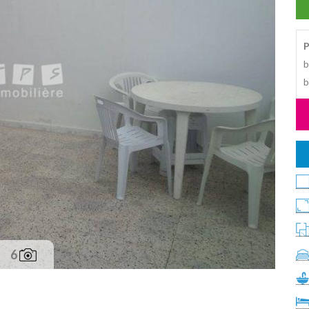
P
b
b
6