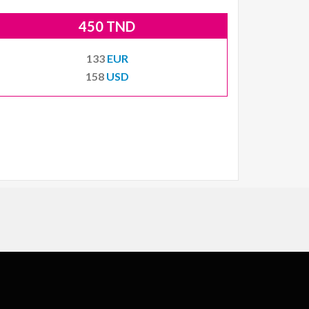
450 TND
133
EUR
158
USD