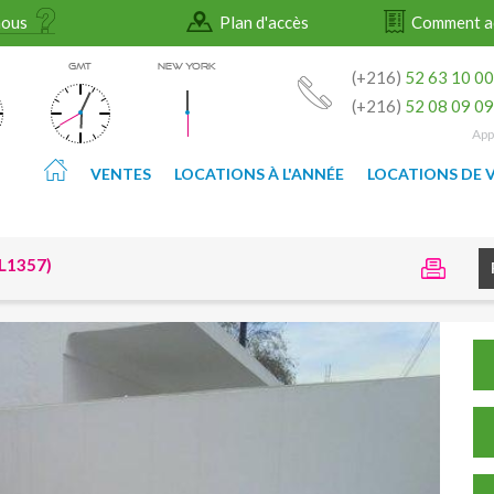
nous
Plan d'accès
Comment a
GMT
NEW YORK
(+216)
52 63 10 0
(+216)
52 08 09 0
App
VENTES
LOCATIONS À L'ANNÉE
LOCATIONS DE 
 L1357)