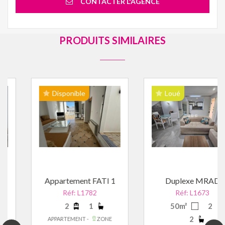
CONTACTER L'AGENCE
PRODUITS SIMILAIRES
Disponible
Loué
Appartement FATI 1
Duplexe MRAD
Réf: L1782
Réf: L1673
2
1
50m²
2
2
APPARTEMENT -
ZONE