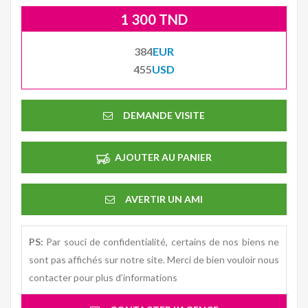
1 300 TND
384
EUR
455
USD
DEMANDE VISITE
AJOUTER AU PANIER
AVERTIR UN AMI
PS:
Par souci de confidentialité, certains de nos biens ne
sont pas affichés sur notre site. Merci de bien vouloir nous
contacter pour plus d’informations