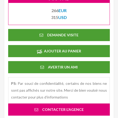
266
EUR
315
USD
DEMANDE VISITE
AJOUTER AU PANIER
AVERTIR UN AMI
PS:
Par souci de confidentialité, certains de nos biens ne
sont pas affichés sur notre site. Merci de bien vouloir nous
contacter pour plus d’informations
CONTACTER L'AGENCE