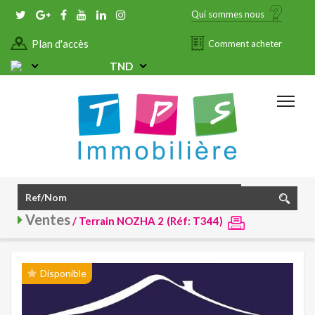
Qui sommes nous
Plan d'accès
Comment acheter
TND
Ventes
/ Terrain NOZHA 2
(Réf: T344)
Disponible