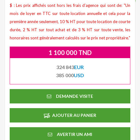
$ : Les prix affichés sont hors les frais d’agence qui sont de: "Un
mois de loyer en TTC sur toute location annuelle et cela pour la
première année seulement, 10 % HT pour toute location de courte
durée, 2 % HT sur tout achat et de 3 % HT sur toute vente, les
honoraires sont généralement calculés sur le prix net propriétaire."
1 100 000 TND
324 843
EUR
385 000
USD
DEMANDE VISITE
AJOUTER AU PANIER
AVERTIR UN AMI