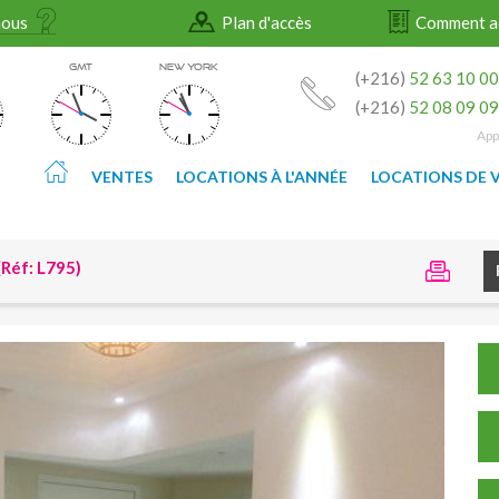
nous
Plan d'accès
Comment a
GMT
NEW YORK
(+216)
52 63 10 0
(+216)
52 08 09 0
App
VENTES
LOCATIONS À L'ANNÉE
LOCATIONS DE 
Réf: L795)