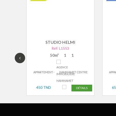
OU
STUDIO HELMI
Réf: L1553
50m²
1
1
 CENTRE
APPARTEMENT -
HAMMAMET CENTRE
APPA
450 TND
6
DÉTAILS
DÉTAILS