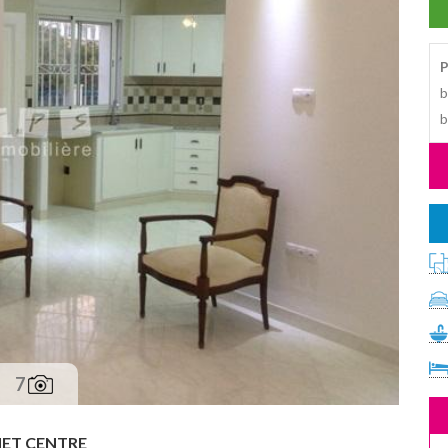
P
b
b
7
T CENTRE