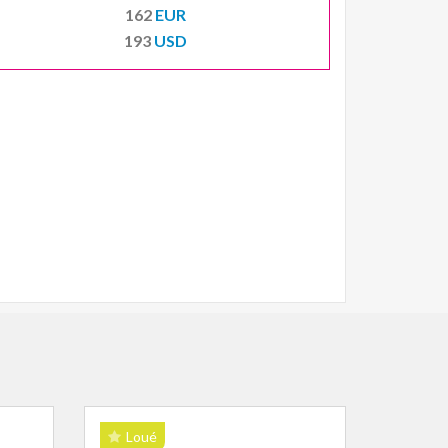
162
EUR
193
USD
Loué
Lou