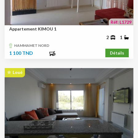
Réf: L1729
Appartement KIMOU 1
2
1
HAMMAMET NORD
1 100 TND
Détails
Loué