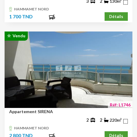
3
2
130m²
HAMMAMET NORD
1 700 TND
Détails
Vendu
Réf: L1746
Appartement SIRENA
2
2
220m²
HAMMAMET NORD
2 800 TND
Détails