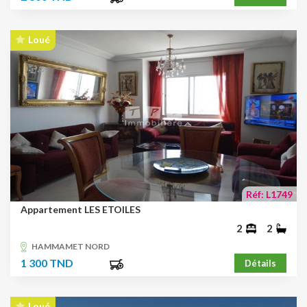
Loué
Réf: L1749
Appartement LES ETOILES
2
2
HAMMAMET NORD
1 300 TND
Détails
Loué