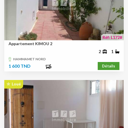
Réf: L1728
Appartement KIMOU 2
2
1
HAMMAMET NORD
1 600 TND
Détails
Loué