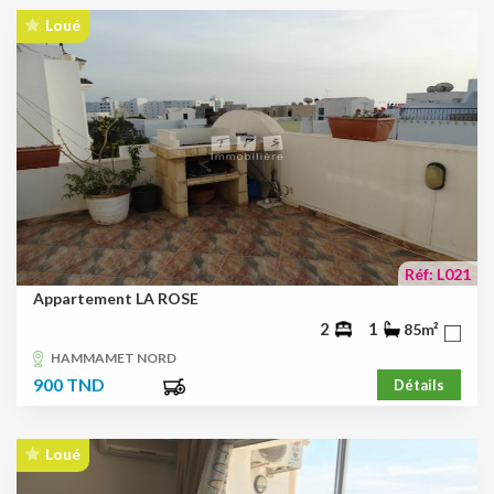
Loué
Réf: L021
Appartement LA ROSE
2
1
85m²
HAMMAMET NORD
900 TND
Détails
Loué