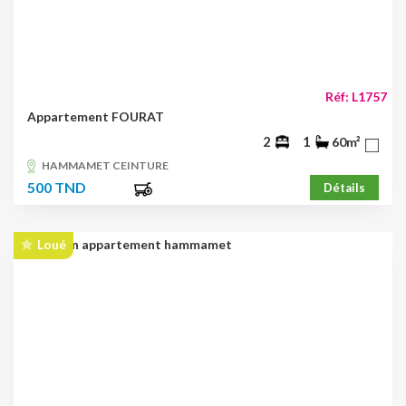
Réf: L1757
Appartement FOURAT
2
1
60m²
HAMMAMET CEINTURE
500 TND
Détails
Loué