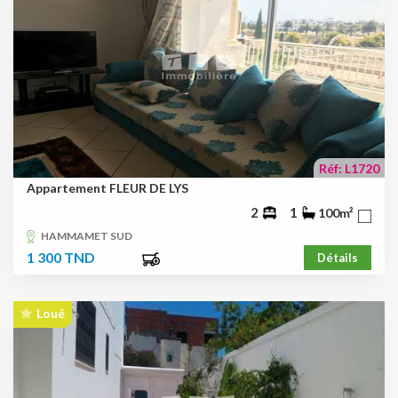
Réf: L1720
Appartement FLEUR DE LYS
2
1
100m²
HAMMAMET SUD
1 300 TND
Détails
Loué