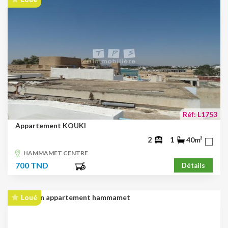
Réf: L1753
Appartement KOUKI
2
1
40m²
HAMMAMET CENTRE
700 TND
Détails
Loué