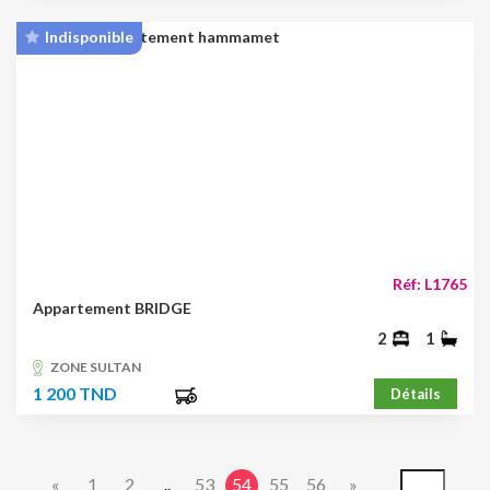
Indisponible
Réf: L1765
Appartement BRIDGE
2
1
ZONE SULTAN
1 200 TND
Détails
«
1
2
..
53
54
55
56
»