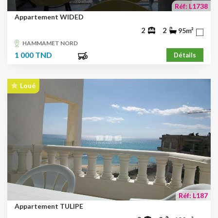
Réf: L1738
Appartement WIDED
2
2
95m²
HAMMAMET NORD
1 000 TND
Détails
Loué
Réf: L187
Appartement TULIPE