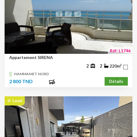
Réf: L1746
Appartement SIRENA
2
2
220m²
HAMMAMET NORD
2 800 TND
Détails
Loué