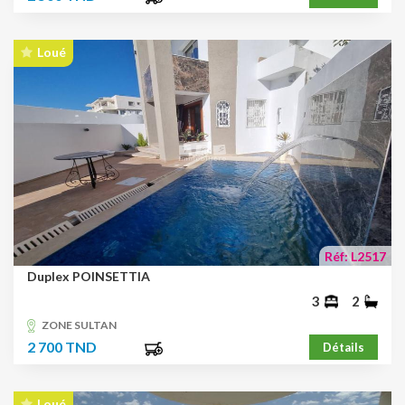
Loué
Réf: L2517
Duplex POINSETTIA
3
2
ZONE SULTAN
2 700 TND
Détails
Loué