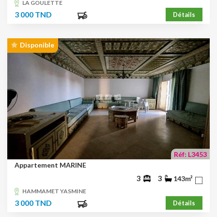
LA GOULETTE
3 000 TND
Détails
Disponible
Réf: L3453
Appartement MARINE
3
3
143m²
HAMMAMET YASMINE
3 000 TND
Détails