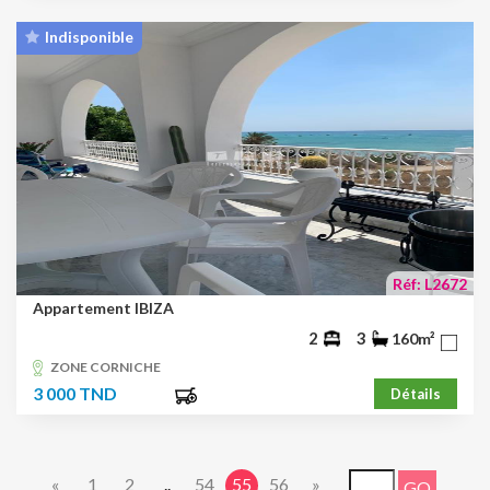
Indisponible
Réf: L2672
Appartement IBIZA
2
3
160m²
ZONE CORNICHE
3 000 TND
Détails
«
1
2
..
54
55
56
»