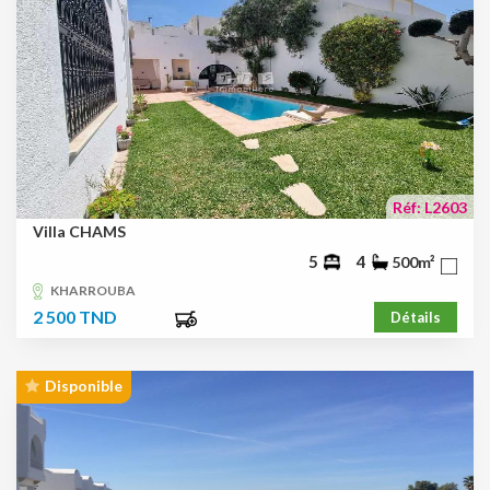
Réf: L2603
Villa CHAMS
5
4
500m²
KHARROUBA
2 500 TND
Détails
Disponible