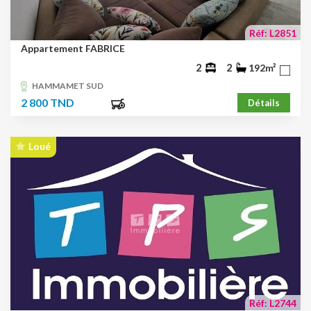
Réf: L2851
Appartement FABRICE
2
2
192m²
HAMMAMET SUD
2 800 TND
Détails
Loué
Réf: L2744