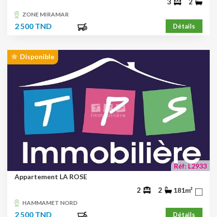
3
2
ZONE MIRAMAR
2 500 TND
Détails
Disponible
Réf: L2933
Appartement LA ROSE
2
2
181m²
HAMMAMET NORD
2 500 TND
Détails