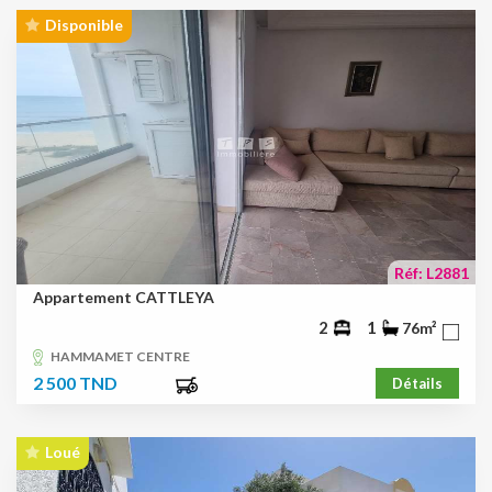
Disponible
Réf: L2881
Appartement CATTLEYA
2
1
76m²
HAMMAMET CENTRE
2 500 TND
Détails
Loué