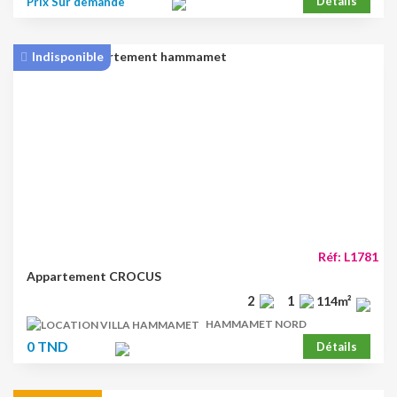
Détails
Prix Sur demande
Indisponible
Réf: L1781
Appartement CROCUS
2
1
114m²
HAMMAMET NORD
0 TND
Détails