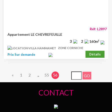
Réf: L2897
Appartement LE CHEVREFEUILLE
3
2
160m²
ZONE CORNICHE
Détails
Prix Sur demande
«
1
2
..
55
56
CONTACT