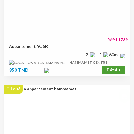
Réf: L1789
Appartement YOSR
2
1
60m²
HAMMAMET CENTRE
350 TND
Détails
Loué