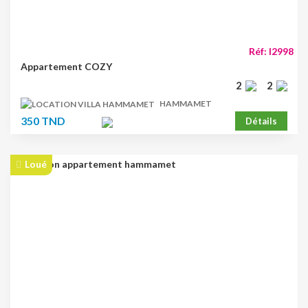
Réf: l2998
Appartement COZY
2
2
HAMMAMET
350 TND
Détails
Loué