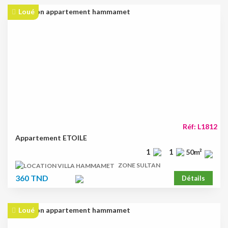
Loué
Réf: L1812
Appartement ETOILE
1
1
50m²
ZONE SULTAN
360 TND
Détails
Loué