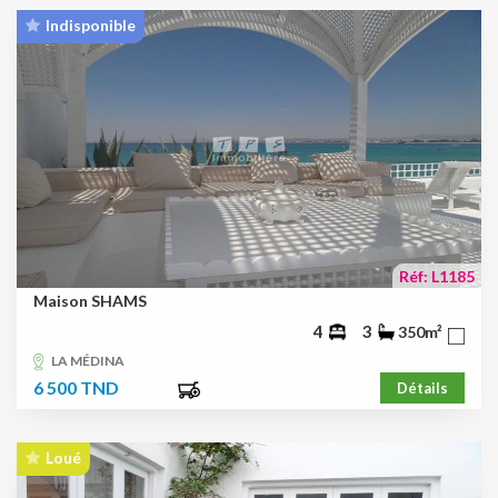
Indisponible
Réf: L1185
Maison SHAMS
4
3
350m²
LA MÉDINA
6 500 TND
Détails
Loué