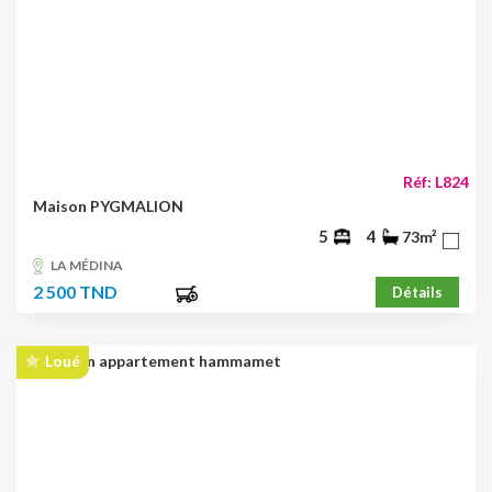
Réf: L824
Maison PYGMALION
5
4
73m²
LA MÉDINA
2 500 TND
Détails
Loué