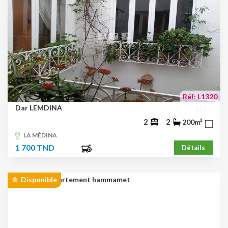
Réf: L1320
Dar LEMDINA
2
2
200m²
LA MÉDINA
1 700 TND
Détails
Disponible