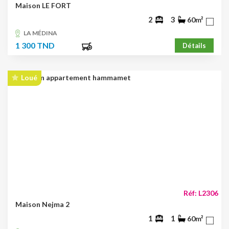
Maison LE FORT
2
3
60m²
LA MÉDINA
1 300 TND
Détails
Loué
Réf: L2306
Maison Nejma 2
1
1
60m²