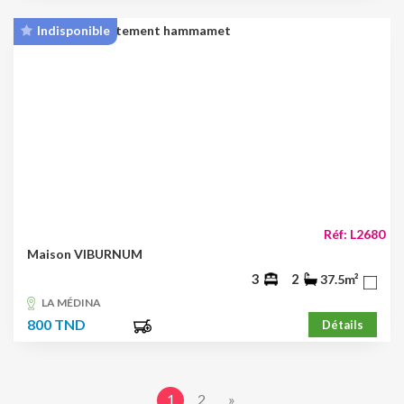
Indisponible
Réf: L2680
Maison VIBURNUM
3
2
37.5m²
LA MÉDINA
800 TND
Détails
1
2
»