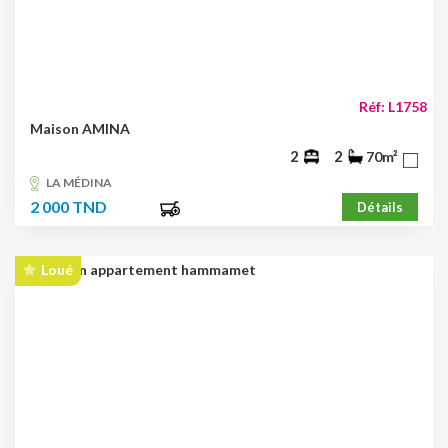
Réf: L1758
Maison AMINA
2
2
70m²
LA MÉDINA
2 000 TND
Détails
Loué