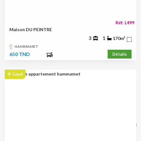
Réf: L499
Maison DU PEINTRE
3
1
170m²
HAMMAMET
650 TND
Détails
Loué