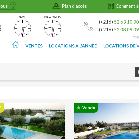
nous
Plan d'accès
Comment a
GMT
NEW YORK
(+216)
52 63 10 0
(+216)
52 08 09 0
App
VENTES
LOCATIONS À L'ANNÉE
LOCATIONS DE 
é
Vendu