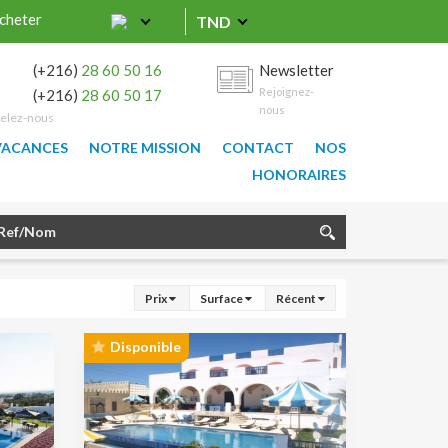
cheter
TND
0
(+216)
28 60 50 16
Newsletter
Rejoignez-
9
(+216)
28 60 50 17
nous
elez-nous
VACANCES
NOTRE MISSION
CONTACT
NOS
HONORAIRES
Prix
Surface
Récent
Disponible