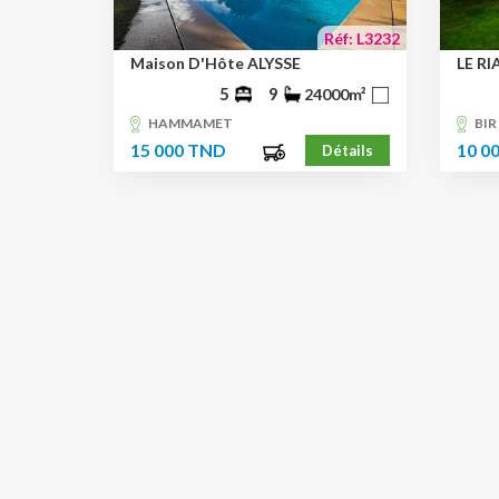
Réf: L3232
Maison D'Hôte ALYSSE
LE R
5
9
24000m²
HAMMAMET
BIR
15 000 TND
10 0
Détails