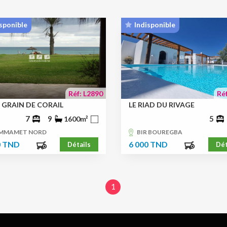
sponible
Indisponible
Réf: L2890
Réf
A GRAIN DE CORAIL
LE RIAD DU RIVAGE
7
9
5
1600m²
MMAMET NORD
BIR BOUREGBA
0 TND
6 000 TND
Détails
Dét
1