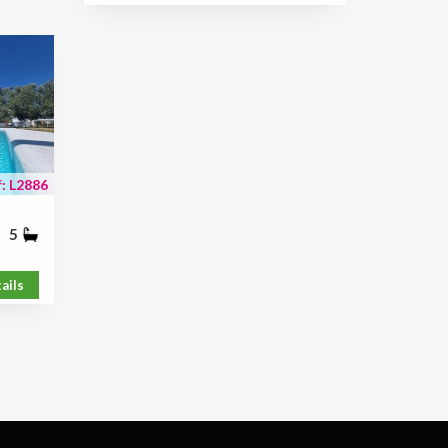
: L2886
5
ails