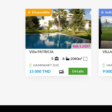
Disponible
Indi
Réf: L2037
Villa PATRICIA
VILL
5
6
2040m²
HAMMAMET SUD
HA
15 000 TND
9 00
Détails