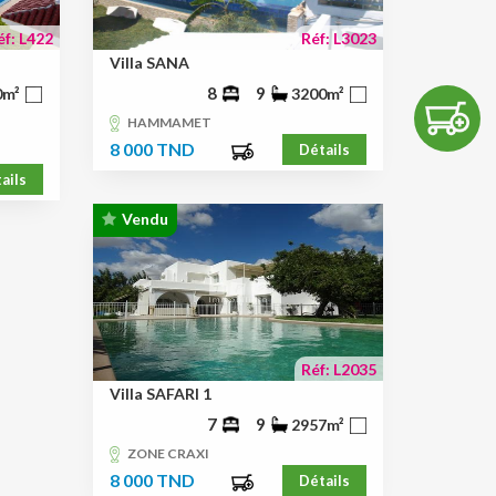
éf: L422
Réf: L3023
Villa SANA
8
9
0m²
3200m²
HAMMAMET
8 000 TND
Détails
ails
Vendu
Réf: L2035
Villa SAFARI 1
7
9
2957m²
ZONE CRAXI
8 000 TND
Détails