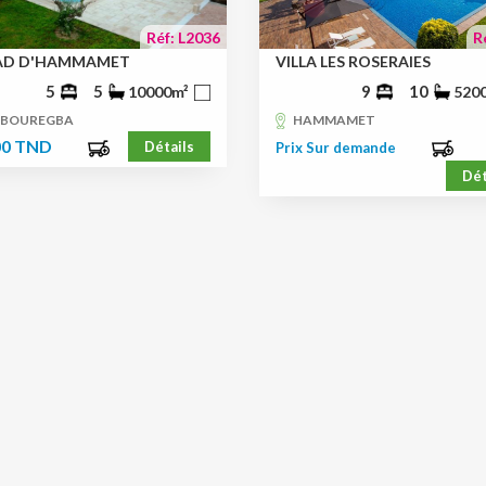
Réf: L2036
R
IAD D'HAMMAMET
VILLA LES ROSERAIES
5
5
9
10
10000m²
520
 BOUREGBA
HAMMAMET
00 TND
Détails
Prix Sur demande
Dét