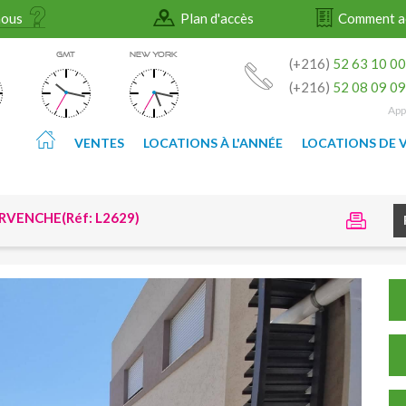
nous
Plan d'accès
Comment a
GMT
NEW YORK
(+216)
52 63 10 0
(+216)
52 08 09 0
App
VENTES
LOCATIONS À L'ANNÉE
LOCATIONS DE 
RVENCHE(Réf: L2629)