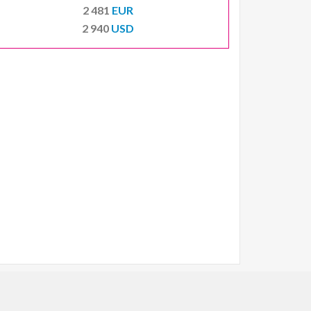
2 481
EUR
2 940
USD