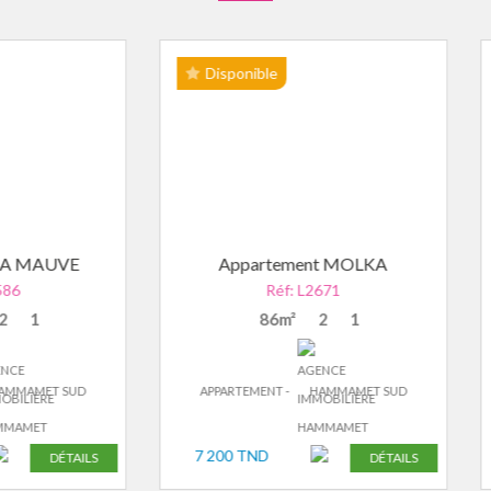
isponible
Disponible
Appartement MOLKA
Appartement yahya
Réf: L2671
Réf: L2711
86m²
2
1
2
1
PARTEMENT -
HAMMAMET SUD
APPARTEMENT -
HAMMAMET 
200 TND
9 600 TND
DÉTAILS
DÉ