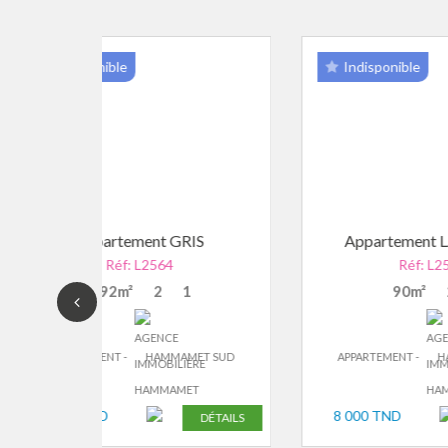
Indisponible
D
S
Appartement LA MAUVE
Réf: L2586
90m²
2
1
T SUD
APPARTEMENT -
HAMMAMET SUD
AP
8 000 TND
7 
DÉTAILS
DÉTAILS