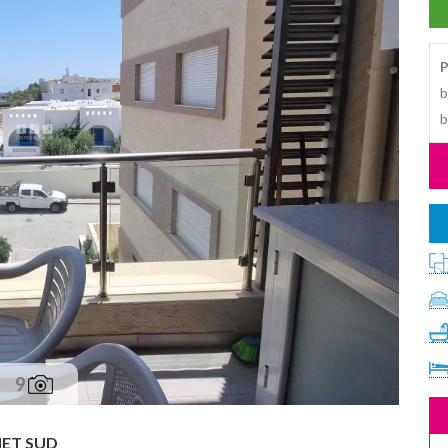
P
b
b
9
ET SUD