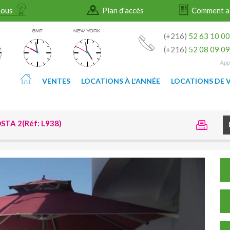
nous
Plan d'accès
Comment a
GMT
NEW YORK
(+216)
52 63 10 0
(+216)
52 08 09 0
App
VENTES
LOCATIONS À L'ANNÉE
LOCATIONS DE 
STA 2(Réf: L938)