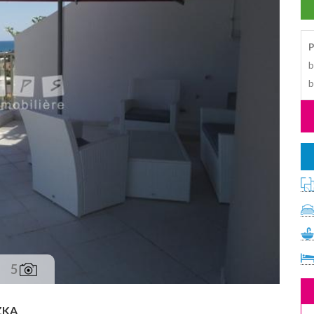
P
b
b
5
ZKA