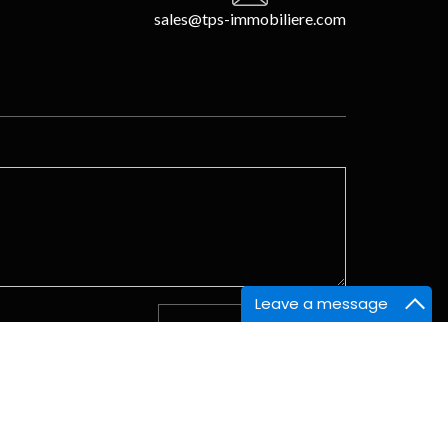
sales@tps-immobiliere.com
Leave a message
L . M . M . J . V
S