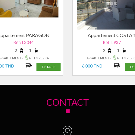
Appartement PARAGON
Appartement COSTA 
Réf: L3044
Réf: L937
2
1
2
1
APPARTEMENT -
AFH MREZKA
APPARTEMENT -
AFH MREZK
200 TND
6 000 TND
DÉTAILS
DÉ
CONTACT