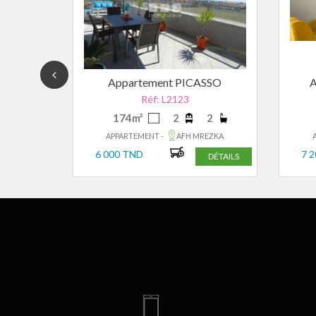
A 1
Appartement PICASSO
Réf: L2123
174m²
2
2
EZKA
APPARTEMENT -
AFH MREZKA
6 000 TND
7 
DÉTAILS
DÉTAILS