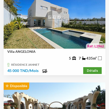
Réf: L2962
Villa ANGELONIA
5
7
435m²
RÉSIDENCE JANNET
45 000 TND/Mois
Détails
Disponible