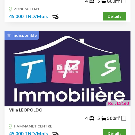
4
5
800m²
ZONE SULTAN
45 000 TND/Mois
Détails
Indisponible
Réf: L3160
Villa LEOPOLDO
4
5
500m²
HAMMAMET CENTRE
45 000 TND/Mois
Détails