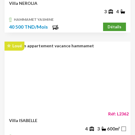
Villa NEROLIA
3
4
HAMMAMET YASMINE
40 500 TND/Mois
Détails
Loué
Réf: L2362
Villa ISABELLE
4
3
600m²