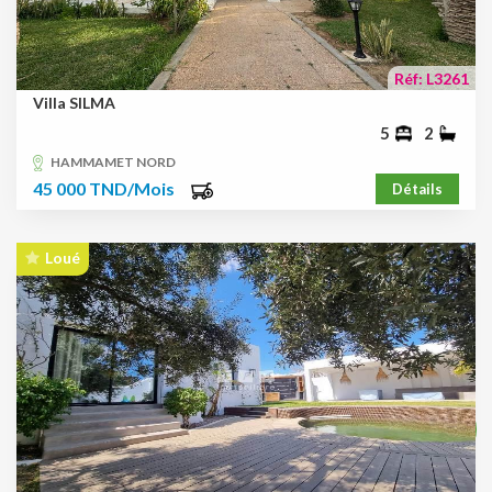
Réf: L3261
Villa SILMA
5
2
HAMMAMET NORD
45 000 TND/Mois
Détails
Loué