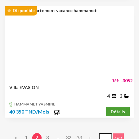
Disponible
Réf: L3052
Villa EVASION
4
3
HAMMAMET YASMINE
40 350 TND/Mois
Détails
«
1
2
3
..
32
33
»