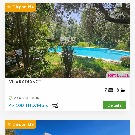
Disponible
Réf: L3031
Villa RADIANCE
7
8
ZKAK KHEDHRI
47 100 TND/Mois
Détails
Disponible