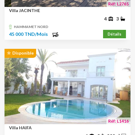
Réf: L2765
Villa JACINTHE
4
3
HAMMAMET NORD
45 000 TND/Mois
Détails
Disponible
Réf: L1416
Villa HAIFA