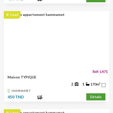
Loué
Réf: L471
Maison TYPIQUE
2
1
170m²
HAMMAMET
450 TND
Détails
Loué