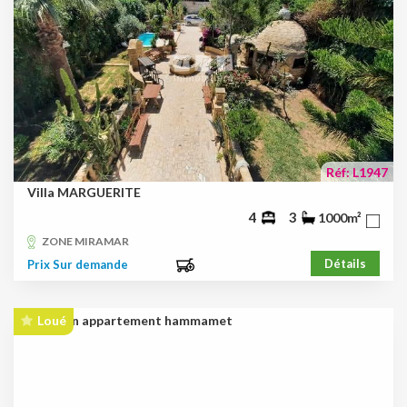
Réf: L1947
Villa MARGUERITE
4
3
1000m²
ZONE MIRAMAR
Détails
Prix Sur demande
Loué