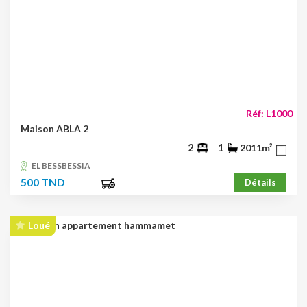
Réf: L1000
Maison ABLA 2
2
1
2011m²
EL BESSBESSIA
500 TND
Détails
Loué