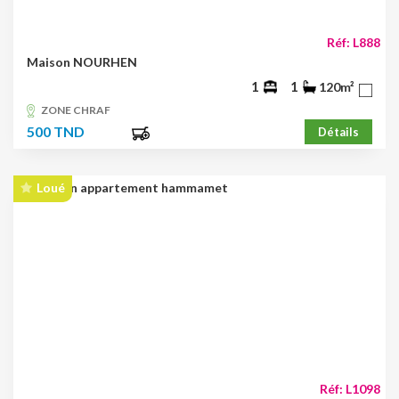
Réf: L888
Maison NOURHEN
1
1
120m²
ZONE CHRAF
500 TND
Détails
Loué
Réf: L1098