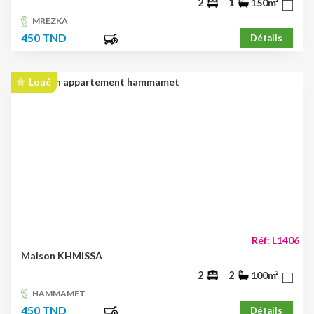
2
1
150m²
MREZKA
450 TND
Détails
Loué
Réf: L1406
Maison KHMISSA
2
2
100m²
HAMMAMET
450 TND
Détails