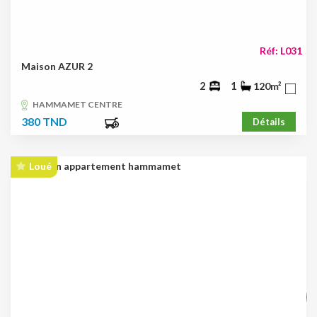
Réf: L031
Maison AZUR 2
2
1
120m²
HAMMAMET CENTRE
380 TND
Détails
Loué