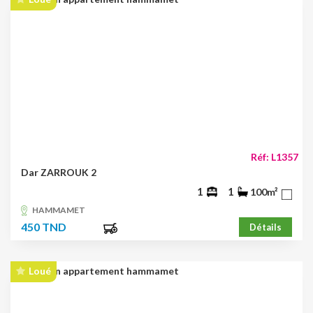
Réf: L1357
Dar ZARROUK 2
1
1
100m²
HAMMAMET
450 TND
Détails
Loué