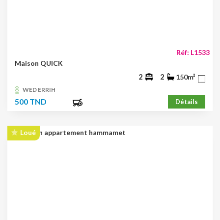
Réf: L1533
Maison QUICK
2
2
150m²
WED ERRIH
500 TND
Détails
Loué