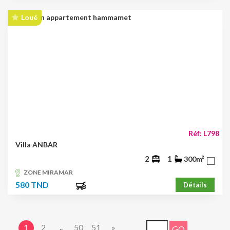
Loué
Réf: L798
Villa ANBAR
2
1
300m²
ZONE MIRAMAR
580 TND
Détails
1
2
..
50
51
»